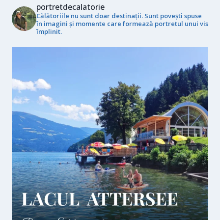
portretdecalatorie
Călătoriile nu sunt doar destinații. Sunt povești spuse
în imagini și momente care formează portretul unui vis
împlinit.