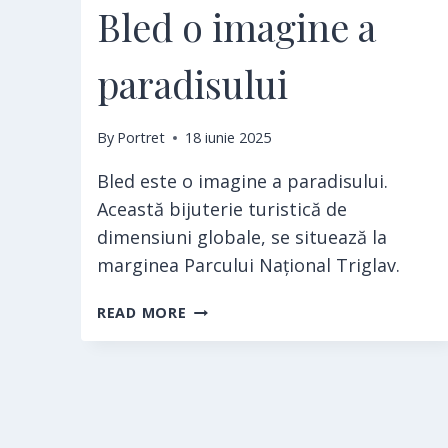
Bled o imagine a
paradisului
By
Portret
18 iunie 2025
Bled este o imagine a paradisului.
Această bijuterie turistică de
dimensiuni globale, se situează la
marginea Parcului Național Triglav.
BLED
READ MORE
O
IMAGINE
A
PARADISULUI