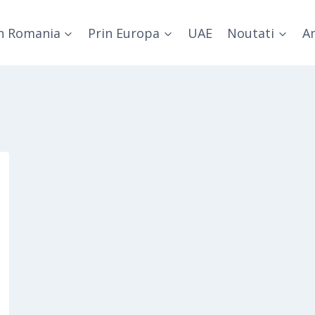
n Romania
Prin Europa
UAE
Noutati
Am