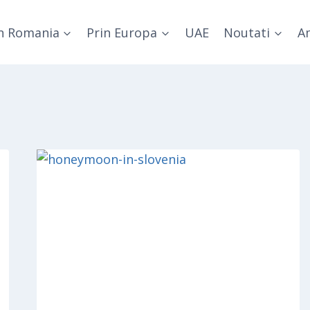
n Romania
Prin Europa
UAE
Noutati
Am