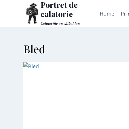
Portret de
Skip
to
calatorie
Home
Pri
content
Calatoriile au chipul tau
Bled