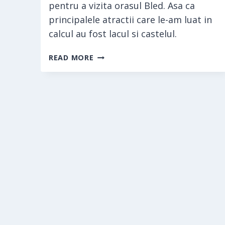
pentru a vizita orasul Bled. Asa ca
principalele atractii care le-am luat in
calcul au fost lacul si castelul.
BLED,
READ MORE
O
VIZITĂ
CARE
NE-
A
ÎNCÂNTAT
SUFLETUL