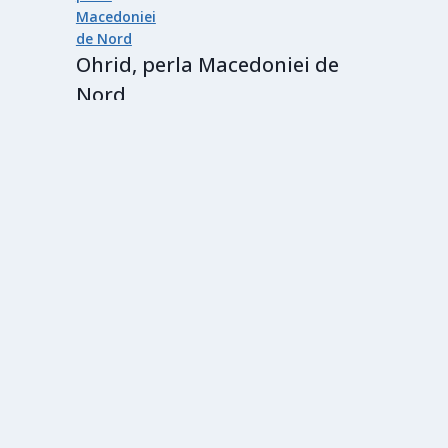
Ohrid, perla Macedoniei de
Nord
20 martie 2025
Cele mai citite articole
Portret de calatorie
am și Facebook.