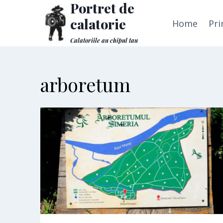
Portret de
Skip
to
calatorie
Home
Pri
content
Calatoriile au chipul tau
arboretum