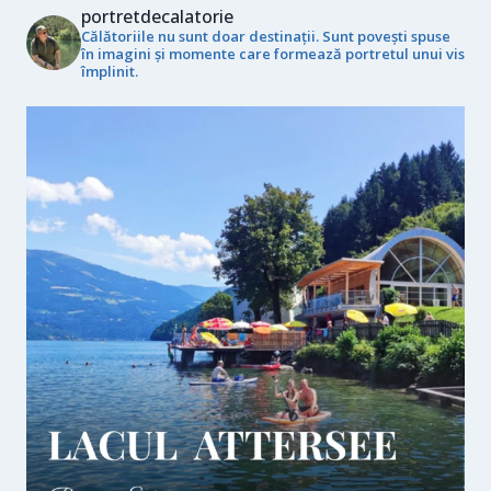
portretdecalatorie
Călătoriile nu sunt doar destinații. Sunt povești spuse
în imagini și momente care formează portretul unui vis
împlinit.