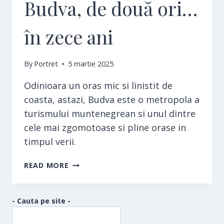
Budva, de două ori…
în zece ani
By
Portret
5 martie 2025
Odinioara un oras mic si linistit de
coasta, astazi, Budva este o metropola a
turismului muntenegrean si unul dintre
cele mai zgomotoase si pline orase in
timpul verii.
BUDVA,
READ MORE
DE
DOUĂ
ORI…
- Cauta pe site -
ÎN
ZECE