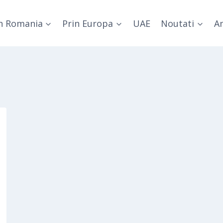
n Romania
Prin Europa
UAE
Noutati
Am