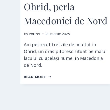
Ohrid, perla
Macedoniei de Nord
By
Portret
20 martie 2025
Am petrecut trei zile de neuitat in
Ohrid, un oras pitoresc situat pe malul
lacului cu același nume, in Macedonia
de Nord.
OHRID,
READ MORE
PERLA
MACEDONIEI
DE
NORD