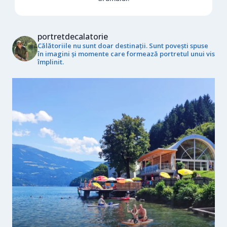
portretdecalatorie
Călătoriile nu sunt doar destinații. Sunt povești spuse
în imagini și momente care formează portretul unui vis
împlinit.