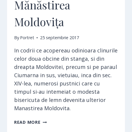
Mănăstirea
Moldovița
By
Portret
25 septembrie 2017
In codrii ce acopereau odinioara clinurile
celor doua obcine din stanga, si din
dreapta Moldovitei, precum si pe paraul
Ciumarna in sus, vietuiau, inca din sec.
XIV-lea, numerosi pustnici care cu
timpul si-au intemeiat o modesta
bisericuta de lemn devenita ulterior
Manastirea Moldovita.
MĂNĂSTIREA
READ MORE
MOLDOVIȚA