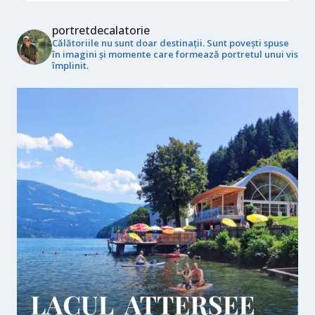
portretdecalatorie
Călătoriile nu sunt doar destinații. Sunt povești spuse
în imagini și momente care formează portretul unui vis
împlinit.