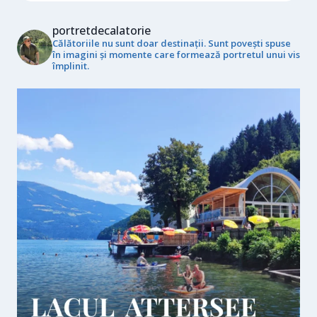
portretdecalatorie
Călătoriile nu sunt doar destinații. Sunt povești spuse
în imagini și momente care formează portretul unui vis
împlinit.