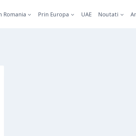
n Romania
Prin Europa
UAE
Noutati
Am