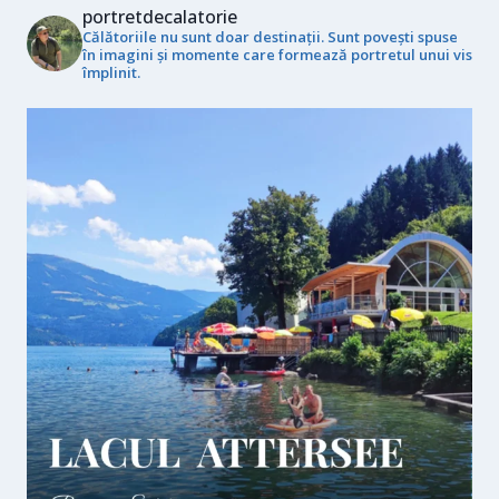
portretdecalatorie
Călătoriile nu sunt doar destinații. Sunt povești spuse
în imagini și momente care formează portretul unui vis
împlinit.