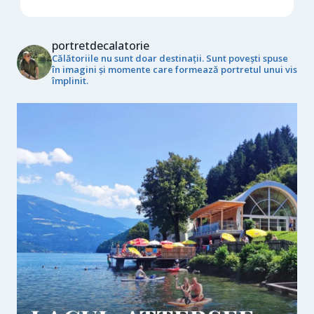
portretdecalatorie
Călătoriile nu sunt doar destinații. Sunt povești spuse
în imagini și momente care formează portretul unui vis
împlinit.