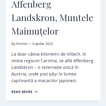
Affenberg
Landskron, Muntele
Maimuțelor
By
Portret
9 aprilie 2025
La doar câțiva kilometri de Villach, în
inima regiunii Carintia, se află Affenberg
Landskron – o rezervație unică în
Austria, unde poți păși în lumea
captivantă a macacilor japonezi.
AFFENBERG
READ MORE
LANDSKRON,
MUNTELE