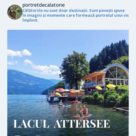
portretdecalatorie
Călătoriile nu sunt doar destinații. Sunt povești spuse
în imagini și momente care formează portretul unui vis
împlinit.